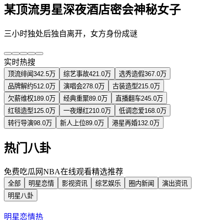
某顶流男星深夜酒店密会神秘女子
三小时独处后独自离开，女方身份成谜
实时热搜
顶流绯闻
342.5万
综艺事故
421.0万
选秀造假
367.0万
品牌解约
512.0万
演唱会
278.0万
古装造型
215.0万
欠薪维权
189.0万
经典重聚
89.0万
直播翻车
245.0万
红毯造型
125.0万
一夜爆红
210.0万
低调恋爱
168.0万
转行导演
98.0万
新人上位
89.0万
港星再婚
132.0万
热门八卦
免费吃瓜网NBA在线观看精选推荐
全部
明星恋情
影视资讯
综艺娱乐
圈内新闻
演出资讯
明星八卦
明星恋情
热